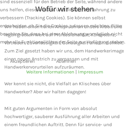
sind essenziell für den Betrieb der Seite, während andere
Wofür wir stehen
uns helfen, diese Website und die Nutzererfahrung zu
verbessern (Tracking Cookies). Sie können selbst
entscheiden, ob Sie die Cookies zulassen möchten. Bitte
Wir haben einen hohen Anspruch an unsere Arbeit und
beachten Sie, dass bei einer Ablehnung womöglich nicht
legen größten Wert auf Professionalität, Kompetenz,
mehr alle Funktionalitäten der Seite zur Verfügung stehen.
Vertrauen, Zuverlässigkeit, Genauigkeit und Ehrlichkeit.
Zum Ziel gesetzt haben wir uns, dem Handwerkerimage
einen neuen Anstrich zu verpassen und mit
Akzeptieren
Ablehnen
Handwerkervorurteilen aufzuräumen.
Weitere Informationen
|
Impressum
Wer kennt sie nicht, die Vielfalt an Klischees über
Handwerker? Aber wir halten dagegen!
Mit guten Argumenten in Form von absolut
hochwertiger, sauberer Ausführung aller Arbeiten und
einem freundlichen Auftritt. Denn für service- und